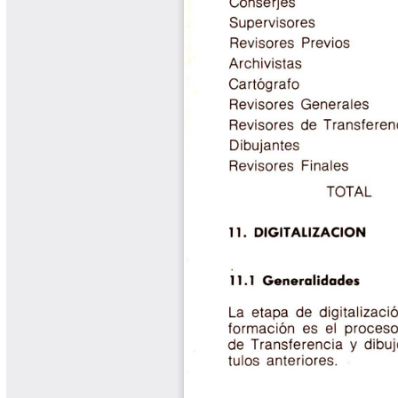
Libros Proyecto Manos al Agua
Magazín Cafetero
Magazín Cafetero Podcast
Memorias de la Cumbre de Café
Memorias Seminario Científico
Normas Técnicas del Sector
Cafetero
Paisaje Cultural Cafetero
Patentes Cenicafé
Por los Caminos de Caldas Podcast
Programa Café 360
Programa de Promoción Toma
Café
Publicaciones Científicas Externas
Radionovela Mi Finca
Revista Cafetera de Colombia
Revista Cenicafé
Revista Ensayos sobre Economía
Software Cenicafé
Tips del Profesor Yarumo