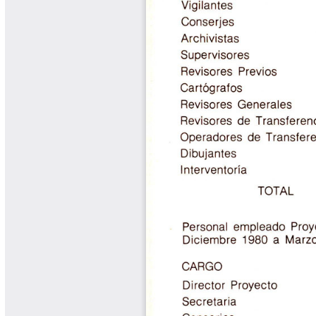
Cafetero
Boletín Cafetero
Boletín de Extensión FNC
Boletín Estado Fitosanitario
Boletín Técnico Cenicafé
Brocartas
Calendario de floración y cosecha
Colección Fundación Ecológica
Cafetera
Colección Fundación Manuel Mejía
Colección Libros 80 años
Colección Libros 85 años
Comportamiento de la Industria
Finca Cafetera Santander Podcast
Infografías Cenicafé
Informes de Gestión Comité
Antioquía
Informes de Gestión Comité Caldas
Las Aventuras del Profesor Yarumo
Libros y Manuales