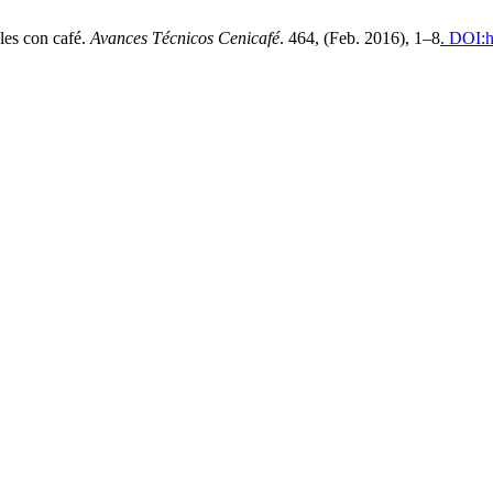
ales con café.
Avances Técnicos Cenicafé
. 464, (Feb. 2016), 1–8
. DOI:h