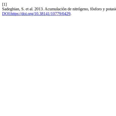
[1]
Sadeghian, S. et al. 2013. Acumulación de nitrógeno, fósforo y potasio
DOI:https://doi.org/10.38141/10779/0429
.