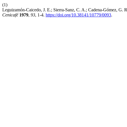
(1)
Leguizamón-Caicedo, J. E.; Sierra-Sanz, C. A.; Cadena-Gómez, G. 
Cenicafé
1979
,
93
, 1-4.
https://doi.org/10.38141/10779/0093
.