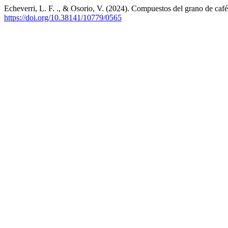
Echeverri, L. F. ., & Osorio, V. (2024). Compuestos del grano de caf
https://doi.org/10.38141/10779/0565