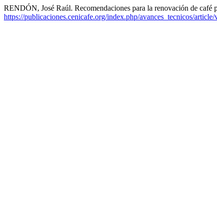
RENDÓN, José Raúl. Recomendaciones para la renovación de café p
https://publicaciones.cenicafe.org/index.php/avances_tecnicos/article