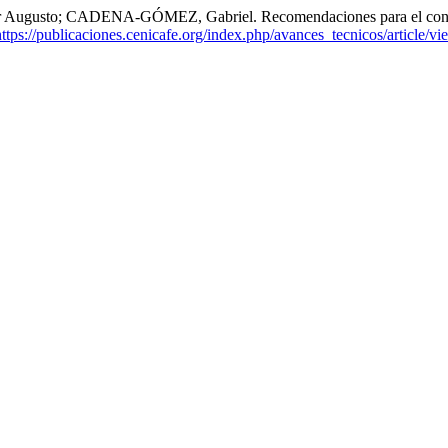
sto; CADENA-GÓMEZ, Gabriel. Recomendaciones para el control q
tps://publicaciones.cenicafe.org/index.php/avances_tecnicos/article/v