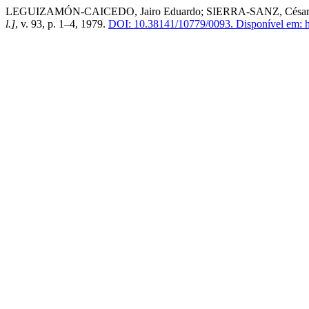
LEGUIZAMÓN-CAICEDO, Jairo Eduardo; SIERRA-SANZ, César Augu
l.]
, v. 93, p. 1–4, 1979.
DOI: 10.38141/10779/0093.
Disponível em: ht