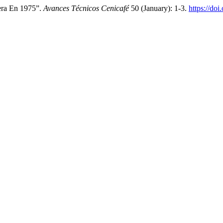
tera En 1975”.
Avances Técnicos Cenicafé
50 (January): 1-3.
https://do