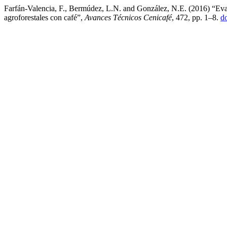
Farfán-Valencia, F., Bermúdez, L.N. and González, N.E. (2016) “Eval
agroforestales con café”,
Avances Técnicos Cenicafé
, 472, pp. 1–8.
d