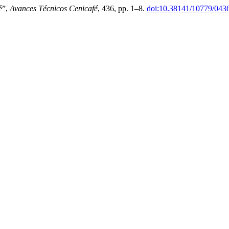
é”,
Avances Técnicos Cenicafé
, 436, pp. 1–8.
doi:10.38141/10779/043