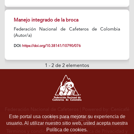
Manejo integrado de la broca
Federación Nacional de Cafeteros de Colombia
(Autor/a)
DOI:
https://doi.org/10.38141/10790/076
1 - 2 de 2 elementos
Federación Nacional de Cafeteros
| Powered by: Cenicafé
Este portal usa cookies para mejorar su experiencia de
usuario. Al utilizar nuestro sitio web, usted acepta nuestra
Al continuar utilizando este portal, aceptas nuestros
Política de cookies.
Términos y condiciones de uso
y
Política de Privacidad y