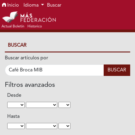
Ir al menú de navegación principal
Ir al contenido principal
Ir al pie de página del sitio
Inicio
Idioma
Buscar
Actual Boletín
Historico
BUSCAR
Buscar artículos por
Filtros avanzados
Desde
Hasta