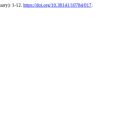
uary): 1-12.
https://doi.org/10.38141/10784/017
.