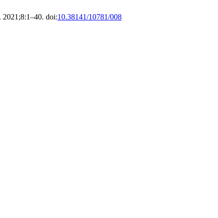
. 2021;8:1–40. doi:
10.38141/10781/008