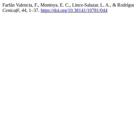
Farfán Valencia, F., Montoya, E. C., Lince-Salazar, L. A., & Rodrígue
Cenicafé
,
44
, 1–37.
https://doi.org/10.38141/10781/044