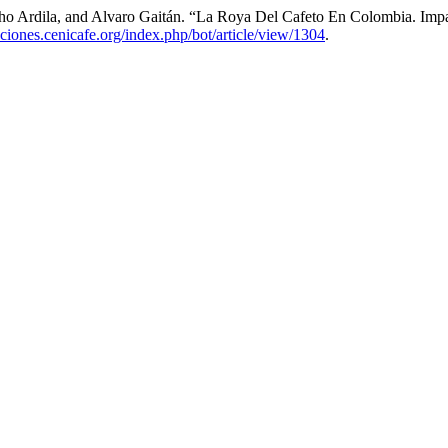
ncho Ardila, and Alvaro Gaitán. “La Roya Del Cafeto En Colombia. Im
aciones.cenicafe.org/index.php/bot/article/view/1304
.