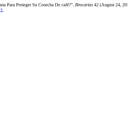
na Para Proteger Su Cosecha De café?”.
Brocartas
42 (August 24, 201
21
.