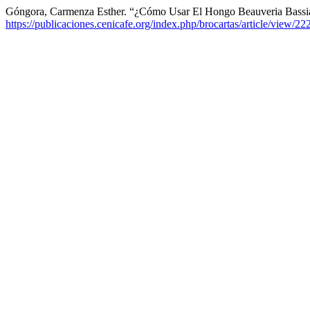
Góngora, Carmenza Esther. “¿Cómo Usar El Hongo Beauveria Bassia
https://publicaciones.cenicafe.org/index.php/brocartas/article/view/22