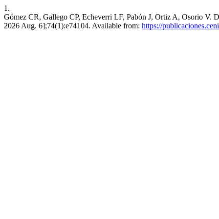
1.
Gómez CR, Gallego CP, Echeverri LF, Pabón J, Ortiz A, Osorio V. Det
2026 Aug. 6];74(1):e74104. Available from:
https://publicaciones.cen