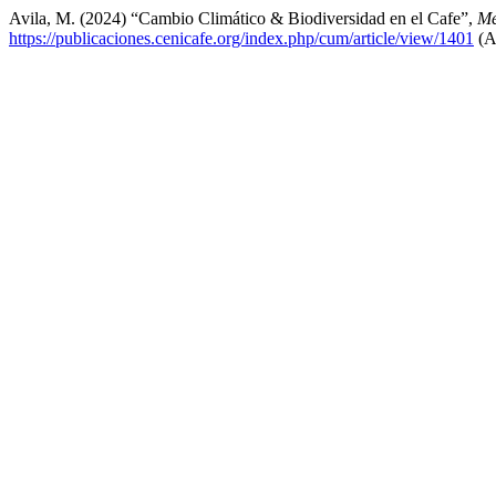
Avila, M. (2024) “Cambio Climático & Biodiversidad en el Cafe”,
Me
https://publicaciones.cenicafe.org/index.php/cum/article/view/1401
(A