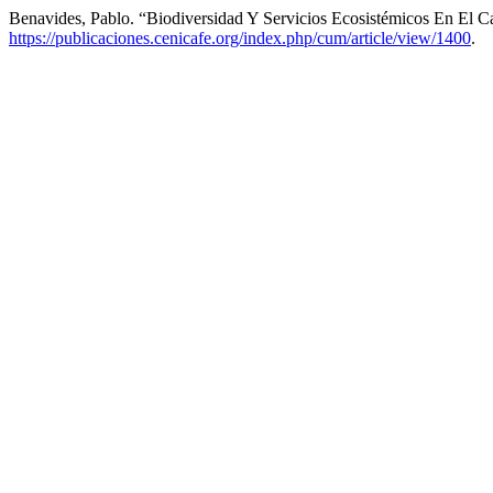
Benavides, Pablo. “Biodiversidad Y Servicios Ecosistémicos En El C
https://publicaciones.cenicafe.org/index.php/cum/article/view/1400
.