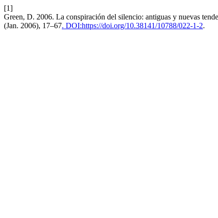
[1]
Green, D. 2006. La conspiración del silencio: antiguas y nuevas tend
(Jan. 2006), 17–67
. DOI:https://doi.org/10.38141/10788/022-1-2
.