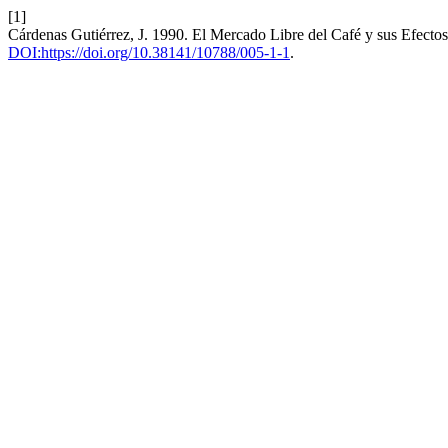
[1]
Cárdenas Gutiérrez, J. 1990. El Mercado Libre del Café y sus Efecto
DOI:https://doi.org/10.38141/10788/005-1-1
.