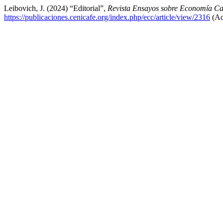
Leibovich, J. (2024) “Editorial”,
Revista Ensayos sobre Economía Ca
https://publicaciones.cenicafe.org/index.php/ecc/article/view/2316
(Ac