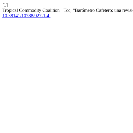
[1]
Tropical Commodity Coalition - Tcc, “Barómetro Cafetero: una revisió
10.38141/10788/027-1-4.