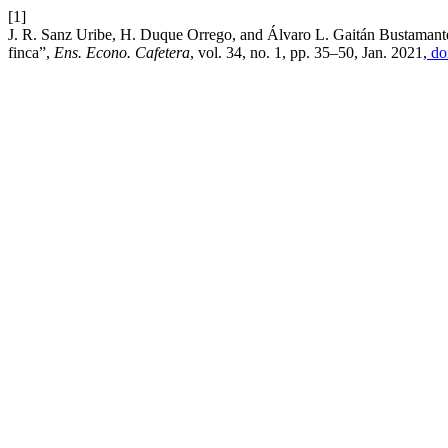
[1]
J. R. Sanz Uribe, H. Duque Orrego, and Álvaro L. Gaitán Bustamante,
finca”,
Ens. Econo. Cafetera
, vol. 34, no. 1, pp. 35–50, Jan. 2021,
doi