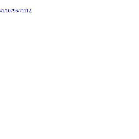
8141/10795/71112
.