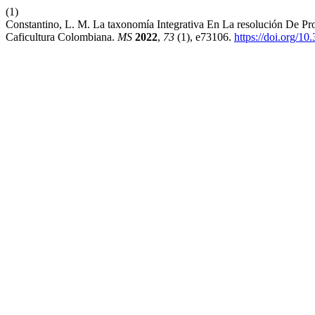
(1)
Constantino, L. M. La taxonomía Integrativa En La resolución De 
Caficultura Colombiana.
MS
2022
,
73
(1), e73106.
https://doi.org/1