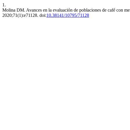
1.
Molina DM. Avances en la evaluación de poblaciones de café con men
2020;71(1):e71128. doi:
10.38141/10795/71128