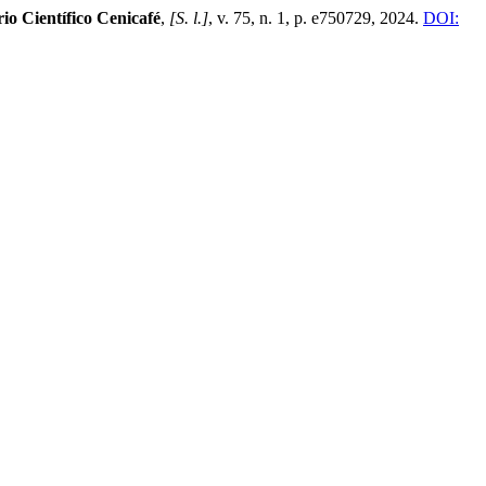
o Científico Cenicafé
,
[S. l.]
, v. 75, n. 1, p. e750729, 2024.
DOI: