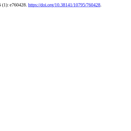
 (1): e760428.
https://doi.org/10.38141/10795/760428
.