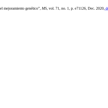
n el mejoramiento genético”,
MS
, vol. 71, no. 1, p. e71126, Dec. 2020,
d