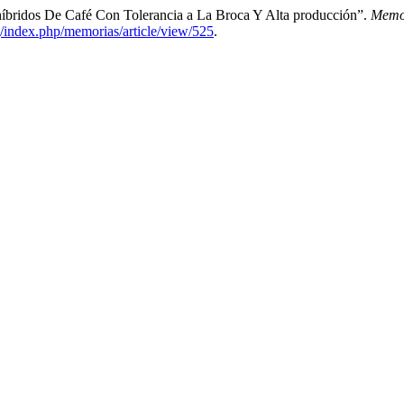
híbridos De Café Con Tolerancia a La Broca Y Alta producción”.
Memor
rg/index.php/memorias/article/view/525
.