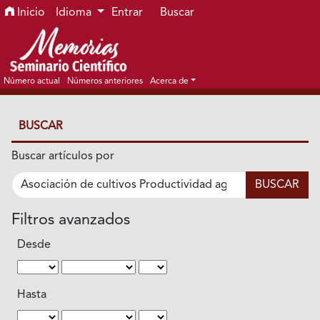
Ir al menú de navegación principal
Ir al contenido principal
Ir al pie de página del sitio
Inicio
Idioma
Entrar
Buscar
Número actual
Números anteriores
Acerca de
BUSCAR
Buscar artículos por
Filtros avanzados
Desde
Hasta