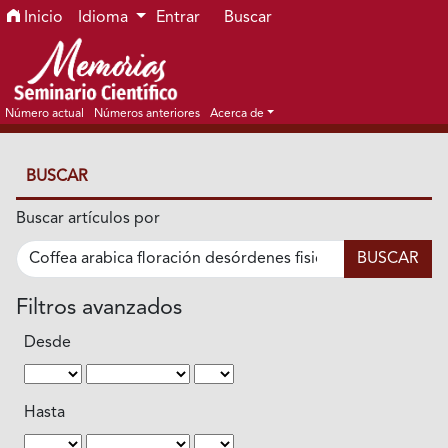
Ir al menú de navegación principal
Ir al contenido principal
Ir al pie de página del sitio
Inicio
Idioma
Entrar
Buscar
Número actual
Números anteriores
Acerca de
BUSCAR
Buscar artículos por
Filtros avanzados
Desde
Hasta