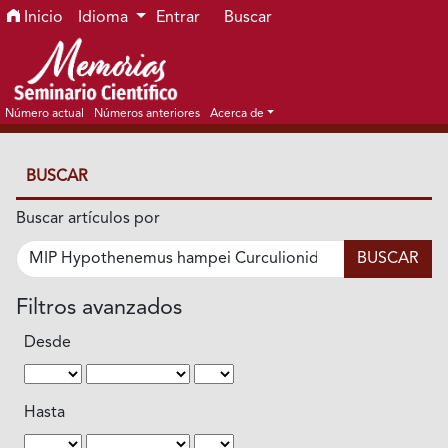
Ir al menú de navegación principal
Ir al contenido principal
Ir al pie de página del sitio
Inicio
Idioma
Entrar
Buscar
Número actual
Números anteriores
Acerca de
BUSCAR
Buscar artículos por
Filtros avanzados
Desde
Hasta