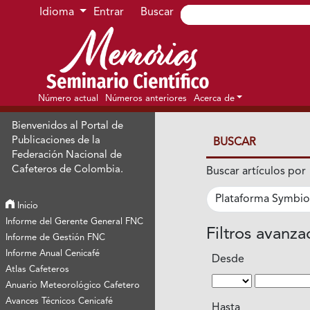
Ir al menú de navegación principal
Ir al contenido principal
Ir al pie de página del sitio
Idioma
Entrar
Buscar
Número actual
Números anteriores
Acerca de
Bienvenidos al Portal de
Publicaciones de la
BUSCAR
Federación Nacional de
Cafeteros de Colombia.
Buscar artículos por
Inicio
Informe del Gerente General FNC
Filtros avanz
Informe de Gestión FNC
Informe Anual Cenicafé
Desde
Atlas Cafeteros
Anuario Meteorológico Cafetero
Avances Técnicos Cenicafé
Hasta