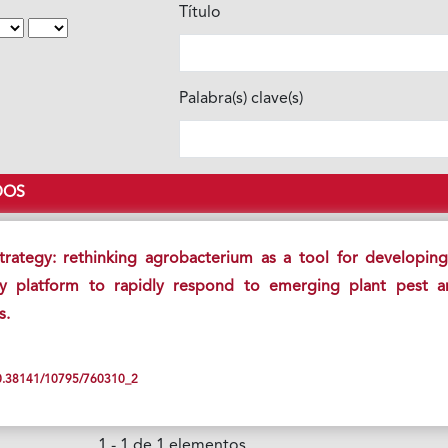
Título
Palabra(s) clave(s)
DOS
rategy: rethinking agrobacterium as a tool for developin
ity platform to rapidly respond to emerging plant pest a
s.
/10.38141/10795/760310_2
1 - 1 de 1 elementos