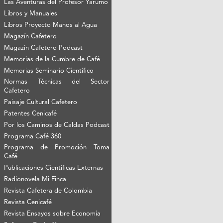
Las Aventuras del Profesor Yarumo
Libros y Manuales
Libros Proyecto Manos al Agua
Magazín Cafetero
Magazín Cafetero Podcast
Memorias de la Cumbre de Café
Memorias Seminario Científico
Normas Técnicas del Sector
Cafetero
Paisaje Cultural Cafetero
Patentes Cenicafé
Por los Caminos de Caldas Podcast
Programa Café 360
Programa de Promoción Toma
Café
Publicaciones Científicas Externas
Radionovela Mi Finca
Revista Cafetera de Colombia
Revista Cenicafé
Revista Ensayos sobre Economía