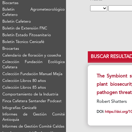
Biocartas
Boletín Agrometeorológico
Cafetero
Boletín Cafetero
Boletín de Extensión FNC
Boletín Estado Fitosanitario
Boletín Técnico Cenicafé
Brocartas
Calendario de floración y cosecha
BUSCAR RESULTA
Colección Fundación Ecológica
Cafetera
Colección Fundación Manuel Mejía
The Symbiont st
Colección Libros 80 años
plant biosecur
Colección Libros 85 años
pathogen threat
Comportamiento de la Industria
Finca Cafetera Santander Podcast
Robert Shatters
Infografías Cenicafé
DOI:
https://doi.org
Informes de Gestión Comité
Antioquía
Informes de Gestión Comité Caldas