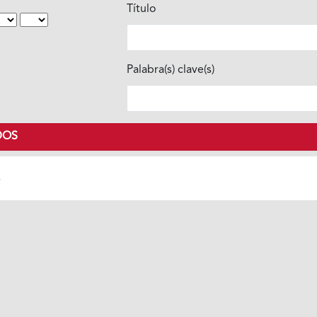
Título
Palabra(s) clave(s)
DOS
s