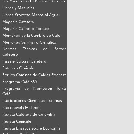
Las Aventuras del Profesor Yarumo
Libros y Manuales
Libros Proyecto Manos al Agua
Magazín Cafetero
Magazín Cafetero Podcast
Memorias de la Cumbre de Café
Memorias Seminario Científico
Normas Técnicas del Sector
Cafetero
Paisaje Cultural Cafetero
Patentes Cenicafé
Por los Caminos de Caldas Podcast
Programa Café 360
Programa de Promoción Toma
Café
Publicaciones Científicas Externas
Radionovela Mi Finca
Revista Cafetera de Colombia
Revista Cenicafé
Revista Ensayos sobre Economía