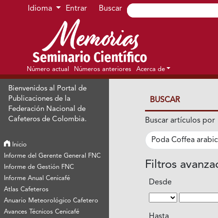
Ir al menú de navegación principal
Ir al contenido principal
Ir al pie de página del sitio
Idioma
Entrar
Buscar
Número actual
Números anteriores
Acerca de
Bienvenidos al Portal de
Publicaciones de la
BUSCAR
Federación Nacional de
Cafeteros de Colombia.
Buscar artículos por
Inicio
Informe del Gerente General FNC
Filtros avanz
Informe de Gestión FNC
Informe Anual Cenicafé
Desde
Atlas Cafeteros
Anuario Meteorológico Cafetero
Avances Técnicos Cenicafé
Hasta