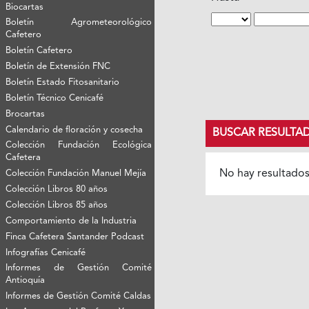
Biocartas
Boletín Agrometeorológico
Cafetero
Boletín Cafetero
Boletín de Extensión FNC
Boletín Estado Fitosanitario
Boletín Técnico Cenicafé
Brocartas
Calendario de floración y cosecha
BUSCAR RESULTA
Colección Fundación Ecológica
Cafetera
No hay resultado
Colección Fundación Manuel Mejía
Colección Libros 80 años
Colección Libros 85 años
Comportamiento de la Industria
Finca Cafetera Santander Podcast
Infografías Cenicafé
Informes de Gestión Comité
Antioquía
Informes de Gestión Comité Caldas