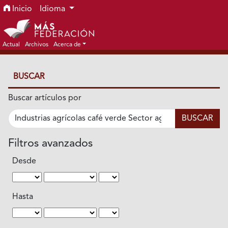
Ir al menú de navegación principal
Ir al contenido principal
Ir al pie de página del sitio
Inicio
Idioma
Actual
Archivos
Acerca de
BUSCAR
Buscar artículos por
Filtros avanzados
Desde
Hasta