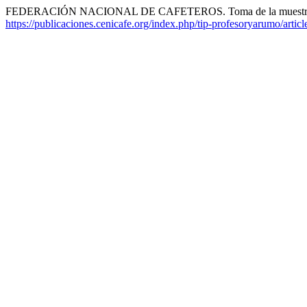
FEDERACIÓN NACIONAL DE CAFETEROS. Toma de la muestra par
https://publicaciones.cenicafe.org/index.php/tip-profesoryarumo/artic