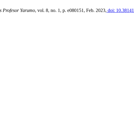
s Profesor Yarumo
, vol. 8, no. 1, p. e080151, Feb. 2023,
doi: 10.38141