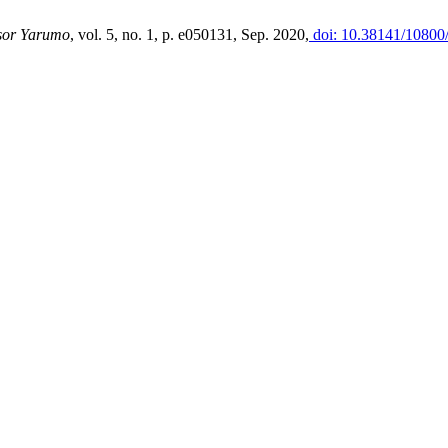
esor Yarumo
, vol. 5, no. 1, p. e050131, Sep. 2020,
doi: 10.38141/10800