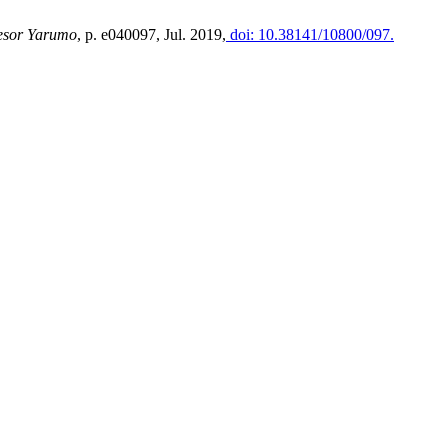
fesor Yarumo
, p. e040097, Jul. 2019,
doi: 10.38141/10800/097.