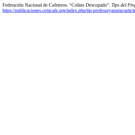
Federación Nacional de Cafeteros. “Colino Descopado”.
Tips del Pr
https://publicaciones.cenicafe.org/index.php/tip-profesoryarumo/artic