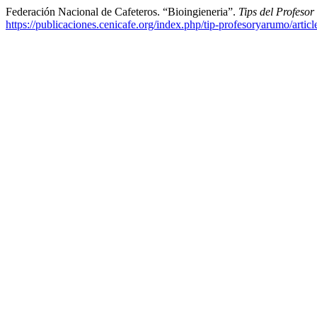
Federación Nacional de Cafeteros. “Bioingieneria”.
Tips del Profeso
https://publicaciones.cenicafe.org/index.php/tip-profesoryarumo/artic