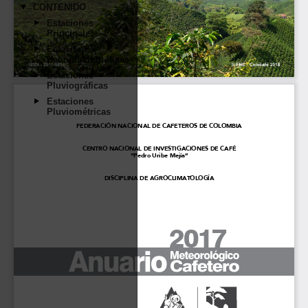
CONTENIDO
Estaciones
Principales
Estaciones
Heliopluviográficas
Estaciones
Pluviográficas
Estaciones
Pluviométricas
FEDERACIÓN NACIONAL DE CAFETEROS DE COLOMBIA
CENTRO NACIONAL DE INVESTIGACIONES DE CAFÉ
“Pedro Uribe Mejía”
DISCIPLINA DE AGROCLIMATOLOGÍA
2017