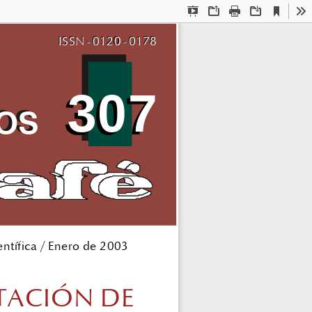
Current
Presentation
Open
Print
Download
To
View
Mode
ISSN - 0120 - 0178
ISSN - 0120 - 0178
307
307
OS
OS
ntífica / Enero de 2003
TACIÓN DE