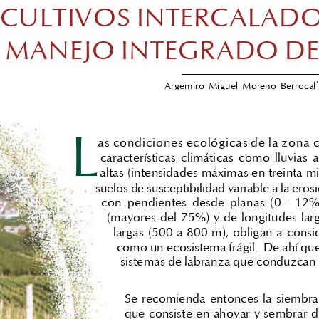
CULTIVOS INTERCALADOS
 MANEJO INTEGRADO DE
*
Argemiro  Miguel  Moreno  Berrocal
L
as condiciones ecológicas de la zona 
    características  climáticas  como  lluvias 
   altas (intensidades máximas en treinta 
suelos de susceptibilidad variable a la eros
con  pendientes  desde  planas  (0  -  12
(mayores del 75%) y de longitudes la
largas (500 a 800 m), obligan a consi
como un ecosistema frágil.  De ahí qu
sistemas de labranza que conduzcan a
Se recomienda entonces la siembra 
que consiste en ahoyar y sembrar d