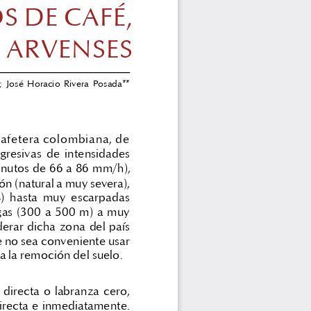
 DE CAFÉ,
 ARVENSES
;
José  Horacio  Rivera  Posada**
cafetera colombiana, de
 agresivas  de  intensidades
minutos de 66 a 86 mm/h),
ión (natural a muy severa),
%)  hasta  muy  escarpadas
rgas (300 a 500 m) a muy
derar dicha zona del país
e no sea conveniente usar
 la remoción del suelo.
directa o labranza cero,
irecta e inmediatamente.