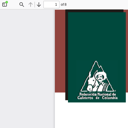
of 8
Toggle
Find
Previous
Next
Sidebar