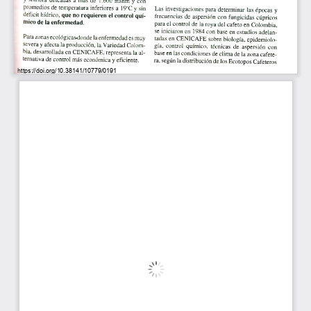
promedios de temperatura inferiores a 19°C y sin 
Las investigaciones para determinar las épocas y 
dficit hfdrico, 
que no requieren el control quI-
frecuencias de aspersion con fungicidas cüpricos 
mico de Ia enfermedad. 
para el control de Ia roya del cafeto en Colombia, 
se iniciaron en 1984 con base en estudios adelan-
Pasa zonas ecológicasdonde Ia enfermedad es muy 
tadas en CENICAFE sobre biologla, epidemiolo-
severa y afecta Ia prod ucción, Ia Variedad Colom-
gIa, control qulmico, técnicas de aspersion con 
bia, desarrollada en CENICAFE, representa Ia al-
base en las condiciones de clima de Ia zona cafete-
ii 
ternatjva de control más económica y eficiente. 
ra, segün Ia distribución de los Ecotopos Cafeteros 
https://doi.org/10.38141/10779/0191