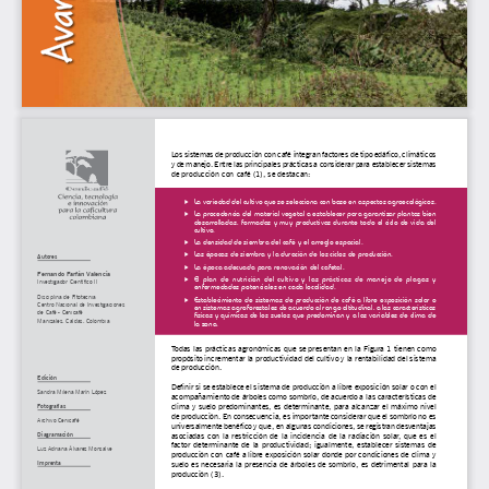
Los sistemas de producción con café integran factores de tipo edáfico, climáticos 
y de manejo. Entre las principales prácticas a considerar para establecer sistemas 
de producción con café (1), se destacan:
La variedad del cultivo que se selecciona con base en aspectos agroecológicos.
La procedencia del material vegetal a establecer para garantizar plantas bien 
desarrolladas, formadas y muy productivas durante todo el ciclo de vida del 
cultivo.
La densidad de siembra del café y el arreglo espacial.
Las épocas de siembra y la duración de los ciclos de producción.
Autores
La época adecuada para renovación del cafetal.
Fernando Farfán Valencia
El  plan  de  nutrición  del  cultivo  y  las  prácticas  de  manejo  de  plagas  y  
Investigador Científico II
enfermedades potenciales en cada localidad.
Disciplina de Fitotecnia 
Establecimiento de sistemas de producción de café a libre exposición solar o 
Centro Nacional de Investigaciones 
en sistemas agroforestales de acuerdo al rango altitudinal, a las características 
de Café - Cenicafé
físicas y químicas de los suelos que predominan y a las variables de clima de 
Manizales, Caldas, Colombia
la zona.
Todas las prácticas agronómicas que se presentan en la Figura 1 tienen como 
propósito incrementar la productividad del cultivo y la rentabilidad del sistema 
de producción.
Edición
Definir si se establece el sistema de producción a libre exposición solar o con el 
Sandra Milena Marín López
acompañamiento de árboles como sombrío, de acuerdo a las características de 
clima y suelo predominantes, es determinante, para alcanzar el máximo nivel 
F
otografías
de producción. En consecuencia, es importante considerar que el sombrío no es 
Archivo Cenicafé
universalmente benéfico y que, en algunas condiciones, se registran desventajas 
asociadas con la restricción de la incidencia de la radiación solar, que es el 
Diagramación
factor determinante de la productividad; igualmente, establecer sistemas de 
Luz Adriana Álvarez Monsalve
producción con café a libre exposición solar donde por condiciones de clima y 
Imprenta
suelo es necesaria la presencia de árboles de sombrío, es detrimental para la 
producción (3).