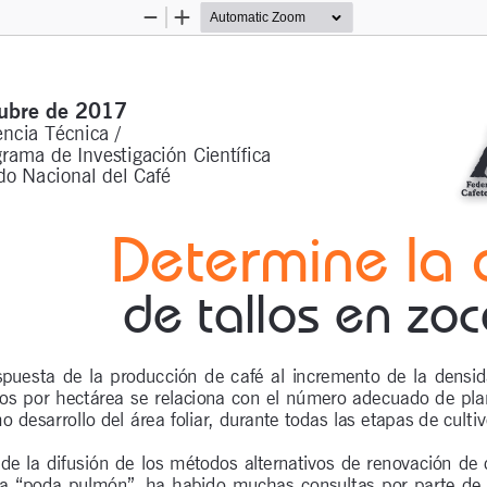
Zoom
Zoom
Out
In
ubre de 2017 
ncia Técnica / 
rama de Investigación Científica
o Nacional del Café 
Determine la
de tallos en zo
spuesta de la producción de café al incremento de la densid
los por hectárea se relaciona con el número adecuado de plan
 desarrollo del área foliar, durante todas las etapas de cultiv
 de la difusión de los métodos alternativos de renovación de 
a “poda pulmón”, ha habido muchas consultas por parte de lo