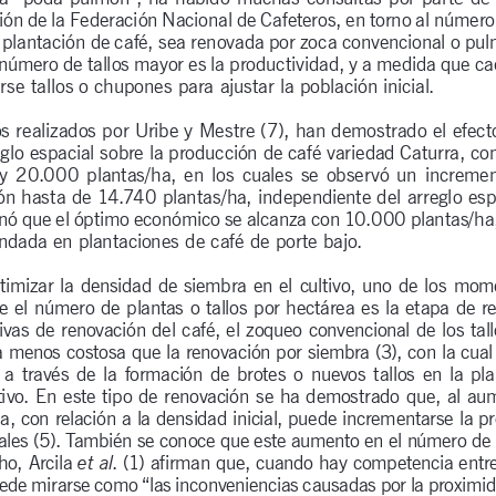
ón de la Federación Nacional de Cafeteros, en torno al número d
plantación de café, sea renovada por zoca convencional o pulm
úmero de tallos mayor es la productividad, y a medida que cad
rse tallos o chupones para ajustar la población inicial.
s realizados por Uribe y Mestre (7), han demostrado el efect
eglo espacial sobre la producción de café variedad Caturra, c
  20.000  plantas/ha,  en  los  cuales  se  observó  un  increment
ón hasta de 14.740 plantas/ha, independiente del arreglo espa
nó que el óptimo económico se alcanza con 10.000 plantas/ha
dada en plantaciones de café de porte bajo. 
timizar la densidad de siembra en el cultivo, uno de los mo
se el número de plantas o tallos por hectárea es la etapa de re
tivas de renovación del café, el zoqueo convencional de los tal
a menos costosa que la renovación por siembra (3), con la cual 
 a  través  de  la  formación  de  brotes  o  nuevos  tallos  en  la  plan
ivo. En este tipo de renovación se ha demostrado que, al aum
a, con relación a la densidad inicial, puede incrementarse la pr
ales (5). También se conoce que este aumento en el número de ta
o, Arcila 
. (1) afirman que, cuando hay competencia entre
et al
ede mirarse como “las inconveniencias causadas por la proximid