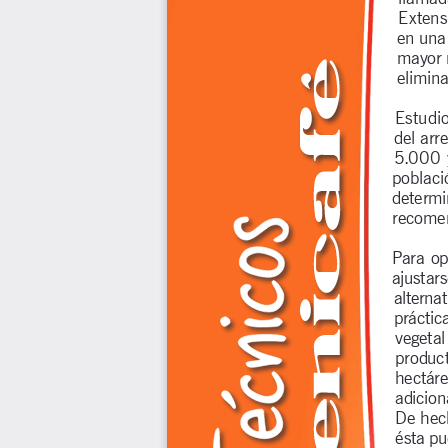
Extensi
en una 
mayor n
elimina
Estudio
del arr
5.000  y
poblaci
determi
recomen
Para op
ajustar
alterna
práctic
vegetal 
product
hectáre
adicion
De hech
ésta pu