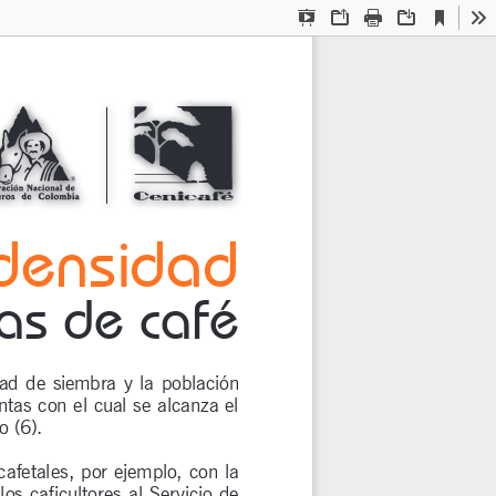
Current
Presentation
Open
Print
Download
To
View
Mode
 densidad
cas de café
ad de siembra y la población 
tas con el cual se alcanza el 
o (6).
cafetales, por ejemplo, con la 
s caficultores al Servicio de 