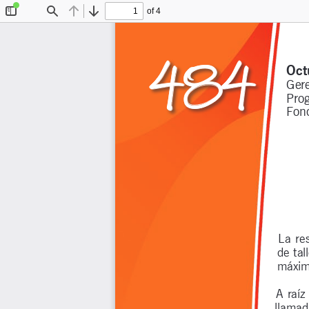
of 4
Toggle
Find
Previous
Next
Sidebar
484
Oct
Gere
Prog
Fond
La re
de tal
máximo
A raíz
llamad