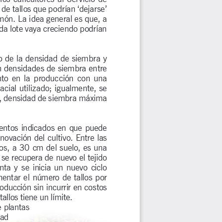
e tallos que podrían ‘dejarse’ 
ón. La idea general es que, a 
a lote vaya creciendo podrían 
o de la densidad de siembra y 
on densidades de siembra entre 
o  en  la  producción  con  una  
cial utilizado; igualmente, se 
, densidad de siembra máxima 
mentos indicados en que puede 
novación del cultivo. Entre las 
los, a 30 cm del suelo, es una 
se recupera de nuevo el tejido 
ta  y  se  inicia  un  nuevo  ciclo  
entar el número de tallos por 
oducción sin incurrir en costos 
llos tiene un límite. 
 plantas 
ad 