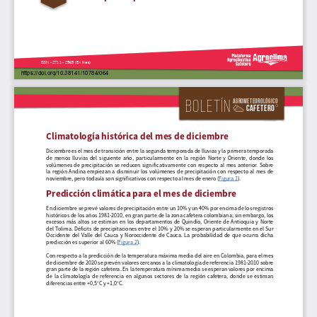
ISSN - 2711 - 2969 (En línea)
https://doi.org/10.38141/10784/064
Boletín
Agrometeorológico
Cafetero
Climatología histórica del mes de diciembre
Diciembre es el mes de transición entre la segunda temporada de lluvias y la primera temporada 
de  menos  lluvias  del  siguiente  año,  particularmente  en  la  región  Norte  y  Oriente,  donde  los  
volúmenes  de  precipitación  se  reducen  significativamente  con  respecto  al  mes  anterior.  Sobre  
la  región  Andina  empiezan  a  disminuir  los  volúmenes  de  precipitación  con  respecto  al  mes  de  
noviembre, pero todavía son significativos con respecto al mes de enero (Figura 1).
Predicción climática para el mes de diciembre
En diciembre se prevé valores de precipitación entre un 10% y un 40% por encima de los registros 
históricos de los años 1981-2010, en gran parte de la zona cafetera colombiana; sin embargo, los 
excesos  más  altos  se  estiman  en  los  departamentos  de  Quindío,  Oriente  de  Antioquia  y  Norte  
del Tolima. Déficits de precipitaciones entre el 10% y 20% se esperan particularmente en el Sur 
Occidente  del  Valle  del  Cauca  y  Noroccidente  de  Cauca.  La  probabilidad  de  que  ocurra  dicha  
predicción es superior al 60% (Figura 2).
Con respecto a la predicción de la temperatura máxima media del aire en Colombia, para el mes 
de diciembre de 2020 se prevén valores cercanos a la climatología de referencia 1981-2010 sobre 
gran parte de la región cafetera. En la temperatura mínima media se esperan valores por encima 
de  la  climatología  de  referencia  en  algunos  sectores  de  la  región  cafetera,  donde  se  estiman  
diferencias entre +0,5°C y +1,0°C.