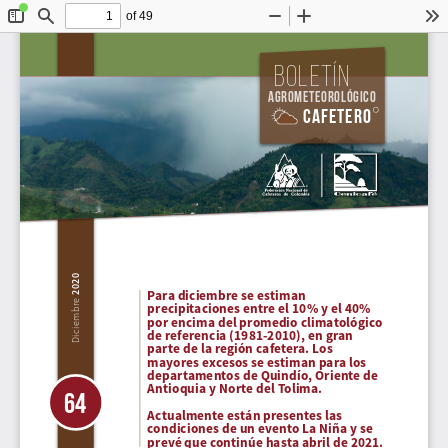
of 49
Toggle
Find
Zoom
Zoom
To
Sidebar
Out
In
Boletín
Agrometeorológico
Cafetero
2020
Para diciembre se estiman 
Diciembre 
precipitaciones entre el 10% y el 40% 
por encima del promedio climatológico 
de referencia (1981-2010), en gran 
parte de la región cafetera. Los 
mayores excesos se estiman para los 
departamentos de Quindío, Oriente de 
Antioquia y Norte del Tolima.
64
Actualmente están presentes las 
condiciones de un evento La Niña y se 
prevé que continúe hasta abril de 2021.