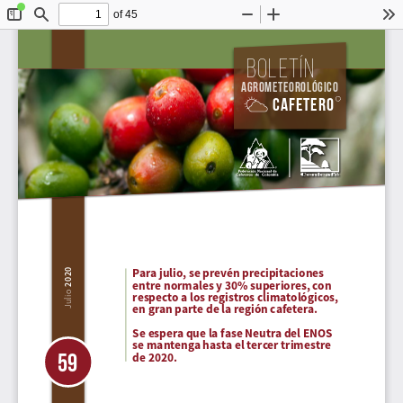
of 45
Toggle
Find
Zoom
Zoom
To
Sidebar
Out
In
Boletín
Agrometeorológico
Cafetero
Para julio, se prevén precipitaciones 
2020
entre normales y 30% superiores, con 
Julio 
respecto a los registros climatológicos, 
en gran parte de la región cafetera.
Se espera que la fase Neutra del ENOS 
se mantenga hasta el tercer trimestre 
59
de 2020.