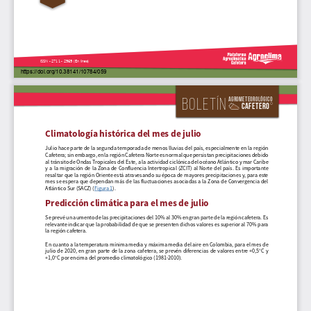
ISSN - 2711 - 2969 (En línea)
https://doi.org/10.38141/10784/059
Boletín
Agrometeorológico
Cafetero
Climatología histórica del mes de julio
Julio hace parte de la segunda temporada de menos lluvias del país, especialmente en la región 
Cafetera; sin embargo, en la región Cafetera Norte es normal que persistan precipitaciones debido 
al tránsito de Ondas Tropicales del Este, a la actividad ciclónica del océano Atlántico y mar Caribe 
y  a  la  migración  de  la  Zona  de  Confluencia  Intertropical  (ZCIT)  al  Norte  del  país.  Es  importante  
resaltar que la región Oriente está atravesando su época de mayores precipitaciones y, para este 
mes se espera que dependan más de las fluctuaciones asociadas a la Zona de Convergencia del 
Atlántico Sur (SACZ) (Figura 1).
Predicción climática para el mes de julio
Se prevé un aumento de las precipitaciones del 10% al 30% en gran parte de la región cafetera. Es 
relevante indicar que la probabilidad de que se presenten dichos valores es superior al 70% para 
la región cafetera.
En cuanto a la temperatura mínima media y máxima media del aire en Colombia, para el mes de 
julio  de  2020,  en  gran  parte  de  la  zona  cafetera,  se  prevén  diferencias  de  valores  entre  +0,5°C  y  
+1,0°C por encima del promedio climatológico (1981-2010).